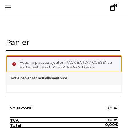
0
Panier
Vous ne pouvez ajouter "PACK EARLY ACCESS" au
panier car nous n’en avons plus en stock.
Votre panier est actuellement vide.
Sous-total
0,00
€
0,00
€
TVA
0,00
€
Total