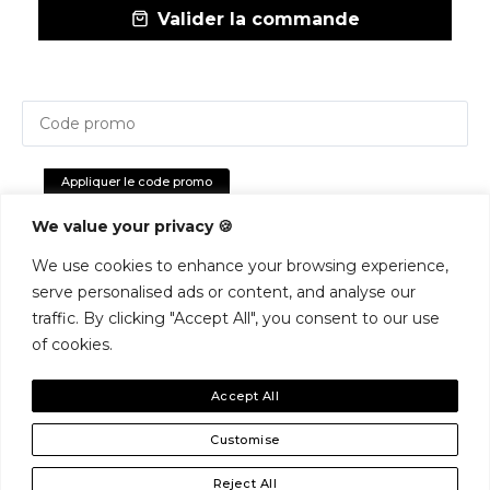
Valider la commande
Appliquer le code promo
We value your privacy 🍪
We use cookies to enhance your browsing experience,
serve personalised ads or content, and analyse our
Recently Viewed Products
traffic. By clicking "Accept All", you consent to our use
Aucun produit récemment
of cookies.
consulté à afficher
Accept All
Shop
My Account
Contact
Customise
Reject All